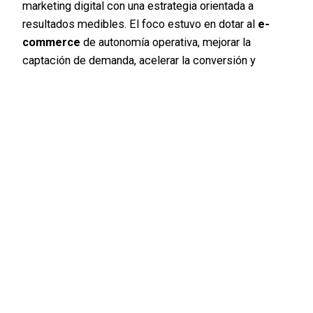
marketing digital con una estrategia orientada a
resultados medibles. El foco estuvo en dotar al
e-
commerce
de autonomía operativa, mejorar la
captación de demanda, acelerar la conversión y
fortalecer la presencia orgánica para consolidar un
crecimiento sostenible durante todo el año.
Casos de éxito
Ecommerce
Marketing Digital
Publicidad digital
SEO
VTEX
Leer más