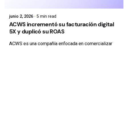
junio 2, 2026
5 min read
ACWS incrementó su facturación digital
5X y duplicó su ROAS
ACWS es una compañía enfocada en comercializar
sus productos a través del ecommerce y en potenciar
su presencia en el
mercado
B2B
.
Operan en Chile
como representantes estratégicos de marcas
internacionales especializadas en el nicho de
pequeños mamíferos, aves y reptiles, gestionando un
inventario estructurado en cinco verticales: Nutrición,
Salud, Higiene, Enriquecimiento y Habitabilidad. En
este escenario de múltiples líneas de negocio, el
objetivo central de la compañía no era simplemente
"vender más", sino construir una arquitectura
comercial capaz de soportar el escalamiento