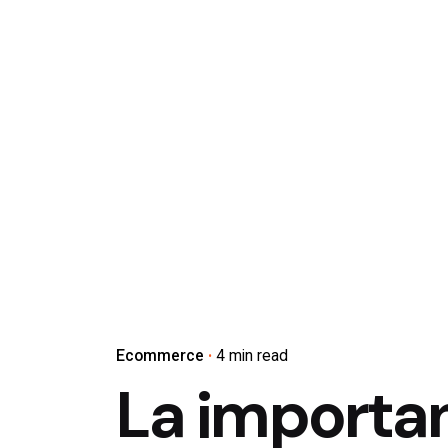
Ecommerce
4 min read
La importan