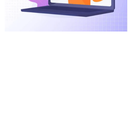
julio 27, 2026
12 min read
Portal B2B: por qué el problema casi
nunca es la plataforma
La mayoría de las empresas que implementan un
portal B2B
dan por hecho que el problema es
tecnológico. Eligen plataforma, contratan desarrollo,
lanzan. Seis meses después, el equipo comercial
sigue respondiendo cotizaciones por mail. El portal
existe. El cuello de botella también.
Cuando el modelo comercial no está definido antes de
elegir la tecnología, la plataforma no elimina la